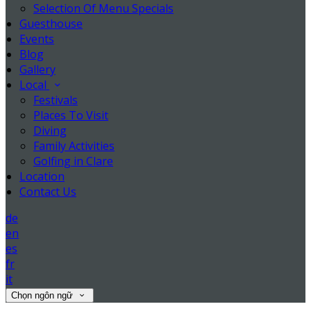
Selection Of Menu Specials
Guesthouse
Events
Blog
Gallery
Local
Festivals
Places To Visit
Diving
Family Activities
Golfing in Clare
Location
Contact Us
de
en
es
fr
it
Chọn ngôn ngữ