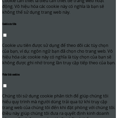
Cookie cần thiết là điều cần thiết để trang web hoạt
động. Vô hiệu hóa các cookie này có nghĩa là bạn sẽ
không thể sử dụng trang web này.
Cookie ưu tiên
Cookie ưu tiên được sử dụng để theo dõi các tùy chọn
của bạn, ví dụ: ngôn ngữ bạn đã chọn cho trang web. Vô
hiệu hóa các cookie này có nghĩa là tùy chọn của bạn sẽ
không được ghi nhớ trong lần truy cập tiếp theo của bạn.
Phân tích cookies
Chúng tôi sử dụng cookie phân tích để giúp chúng tôi
hiểu quy trình mà người dùng trải qua từ khi truy cập
trang web của chúng tôi đến khi đặt phòng với chúng tôi.
Điều này giúp chúng tôi đưa ra quyết định kinh doanh