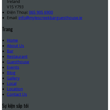
Ireland
V15 Y793
Điện Thoại
:
065 905 6900
Email:
info@mylescreekbarguesthouse.ie
Trang
Home
About Us
Bar
Restaurant
Guesthouse
Events
Blog
Gallery
Local
Location
Contact Us
Sự kiện sắp tới