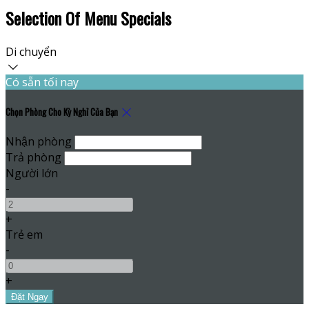
Selection Of Menu Specials
Di chuyển
Có sẵn tối nay
Chọn Phòng Cho Kỳ Nghỉ Của Bạn
Nhận phòng
Trả phòng
Người lớn
-
+
Trẻ em
-
+