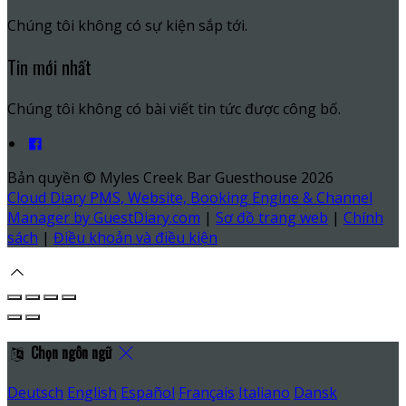
Chúng tôi không có sự kiện sắp tới.
Tin mới nhất
Chúng tôi không có bài viết tin tức được công bố.
Bản quyền
©
Myles Creek Bar Guesthouse 2026
Cloud Diary PMS, Website, Booking Engine & Channel
Manager by GuestDiary.com
|
Sơ đồ trang web
|
Chính
sách
|
Điều khoản và điều kiện
Chọn ngôn ngữ
Deutsch
English
Español
Français
Italiano
Dansk