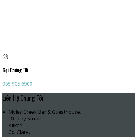
Gọi Chúng Tôi
065 905 6900
Liên Hệ Chúng Tôi
Myles Creek Bar & Guesthouse,
O’Curry Street,
Kilkee,
Co. Clare,