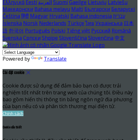
Ελληνικά
Eesti
العربية
Suomi
Gaeilge
Lietuvių
Latviešu
Македонски
Bahasa melayu
Malti
Български
Беларускі
Čeština
हिंदी
Magyar
Hrvatski
Bahasa indonesia
עברית
Íslenska
Norsk
Nederlands
Türkçe
ไทย
Українська
日本
語
한국어
Português
Polski
Tiếng việt
Русский
Română
Svenska
Српски
Shqipe
Slovenščina
Slovenčina
中文
Powered by
Translate
Cài đặt cookie
Cookie được sử dụng để đảm bảo bạn có được trải
nghiệm tốt nhất trên trang web của chúng tôi. Điều này
bao gồm hiển thị thông tin bằng ngôn ngữ địa phương
của bạn nếu có và phân tích thương mại điện tử.
Chính sách
Cookie cần thiết