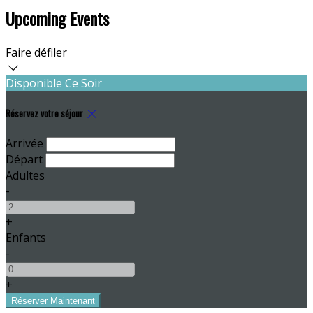
Upcoming Events
Faire défiler
Disponible Ce Soir
Réservez votre séjour
Arrivée
Départ
Adultes
-
+
Enfants
-
+