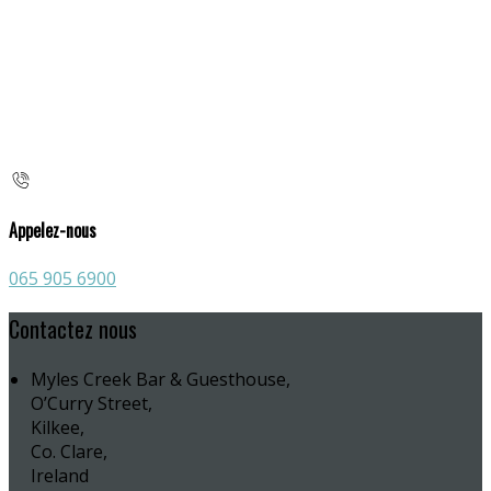
Appelez-nous
065 905 6900
Contactez nous
Myles Creek Bar & Guesthouse,
O’Curry Street,
Kilkee,
Co. Clare,
Ireland