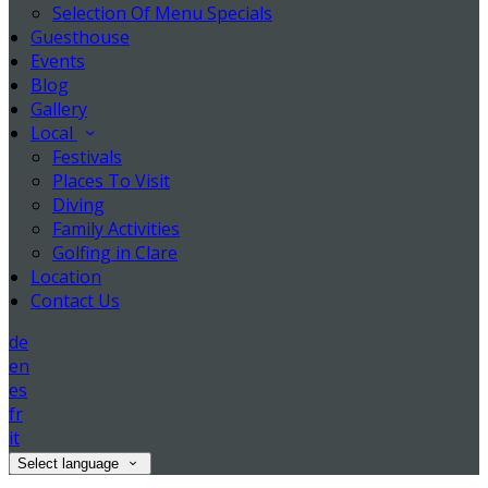
Selection Of Menu Specials
Guesthouse
Events
Blog
Gallery
Local
Festivals
Places To Visit
Diving
Family Activities
Golfing in Clare
Location
Contact Us
de
en
es
fr
it
Select language