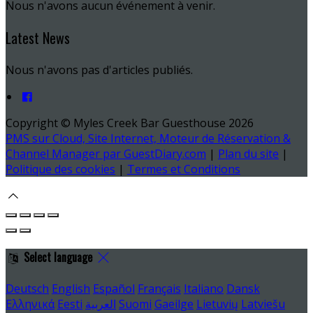
Nous n'avons aucun événement à venir.
Latest News
Nous n'avons pas d'articles publiés.
Copyright ©
Myles Creek Bar Guesthouse 2026
PMS sur Cloud, Site Internet, Moteur de Réservation &
Channel Manager par GuestDiary.com
|
Plan du site
|
Politique des cookies
|
Termes et Conditions
Select language
Deutsch
English
Español
Français
Italiano
Dansk
Ελληνικά
Eesti
العربية
Suomi
Gaeilge
Lietuvių
Latviešu