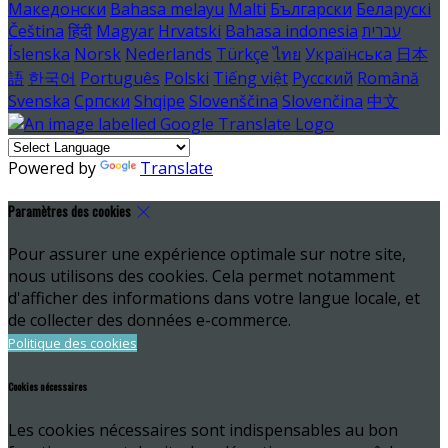
Македонски
Bahasa melayu
Malti
Български
Беларускі
Čeština
हिंदी
Magyar
Hrvatski
Bahasa indonesia
עברית
Íslenska
Norsk
Nederlands
Türkçe
ไทย
Українська
日本
語
한국어
Português
Polski
Tiếng việt
Русский
Română
Svenska
Српски
Shqipe
Slovenščina
Slovenčina
中文
Powered by
Translate
Paramètres des cookies
Pour assurer une expérience optimale sur notre site,
nous utilisons des cookies. Cela permet notamment
d'afficher des informations dans votre langue locale, et
de collecter des données e-commerce.
Politique des cookies
Cookies nécessaires
Les cookies nécessaires sont indispensables au bon