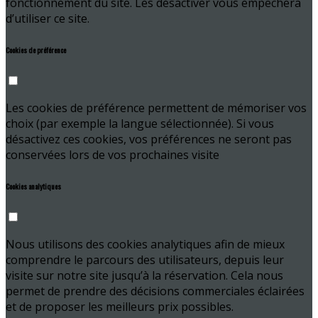
fonctionnement du site. Les désactiver vous empêchera
d’utiliser ce site.
Cookies de préférence
Les cookies de préférence permettent de mémoriser vos
choix (par exemple la langue sélectionnée). Si vous
désactivez ces cookies, vos préférences ne seront pas
conservées lors de vos prochaines visite
Cookies analytiques
Nous utilisons des cookies analytiques afin de mieux
comprendre le parcours des utilisateurs, depuis leur
visite sur notre site jusqu’à la réservation. Cela nous
permet de prendre des décisions commerciales éclairées
et de proposer les meilleurs prix possibles.